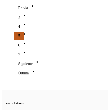
Previa
3
4
5
6
7
Siguiente
Última
Enlaces Externos