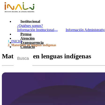
Institucional
¿Quiénes somos?
Información Institucional---
Información Administrativ
Prensa
Atención
INICIO
Transparencia
Materiales en lenguas indígenas
Contacto
Materiales en lenguas indígenas