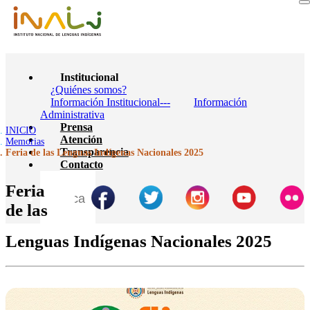
Institucional
¿Quiénes somos?
Información Institucional---
Información
Administrativa
Prensa
INICIO
Atención
Memorias
Transparencia
Feria de las Lenguas Indígenas Nacionales 2025
Contacto
Feria
de las
Lenguas Indígenas Nacionales 2025