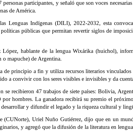
47 personas participantes, y señaló que son voces necesaria
enas de América.
 las Lenguas Indígenas (DILI), 2022-2032, esta convoca
ar políticas públicas que permitan revertir siglos de impo
iz López, hablante de la lengua Wixárika (huichol), info
n o mapuche) de Argentina.
de principio a fin y utiliza recursos literarios vinculados 
o a convivir con los seres visibles e invisibles y da cuenta
ón se recibieron 47 trabajos de siete países: Bolivia, Ar
30 por hombres. La ganadora recibirá su premio el próximo 
desarrollar y difundir el legado y la riqueza cultural y li
orte (CUNorte), Uriel Nuño Gutiérrez, dijo que en un mun
ginarios, y agregó que la difusión de la literatura en lengua