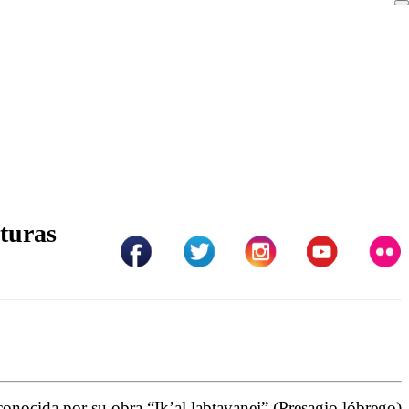
aturas
conocida por su obra “Ik’al labtavanej” (Presagio lóbrego)