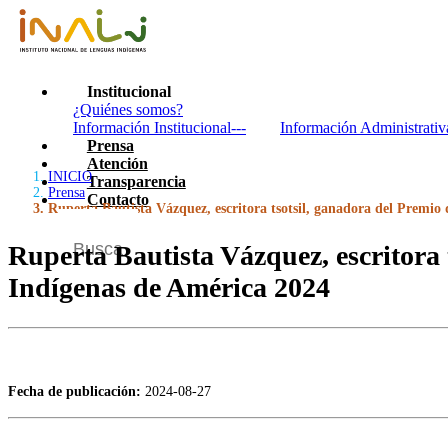
Institucional
¿Quiénes somos?
Información Institucional---
Información Administrativ
Prensa
Atención
INICIO
Transparencia
Prensa
Contacto
Ruperta Bautista Vázquez, escritora tsotsil, ganadora del Premio
Ruperta Bautista Vázquez, escritora 
Indígenas de América 2024
Fecha de publicación:
2024-08-27