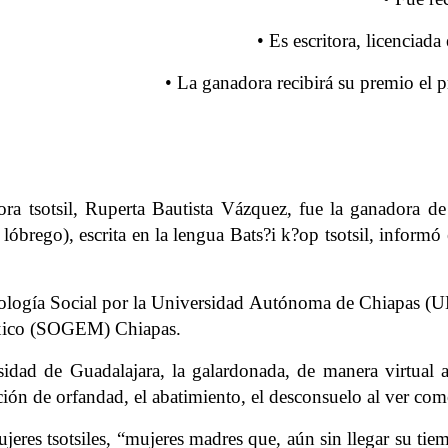
• Es escritora, licenciad
• La ganadora recibirá su premio el 
ora tsotsil, Ruperta Bautista Vázquez, fue la ganadora d
lóbrego), escrita en la lengua Bats
?
i k
?
op tsotsil, inform
ó
tropología Social por la Universidad Autónoma de Chiapas 
México (SOGEM) Chiapas.
rsidad de Guadalajara, la galardonada, de manera virtual a
ción de orfandad, el abatimiento, el desconsuelo al ver co
jeres tsotsiles, “mujeres madres que, aún sin llegar su tie