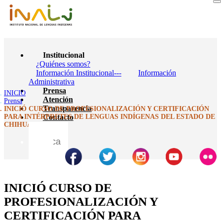
Institucional
¿Quiénes somos?
Información Institucional---
Información
Administrativa
Prensa
INICIO
Atención
Prensa
Transparencia
INICIÓ CURSO DE PROFESIONALIZACIÓN Y CERTIFICACIÓN
PARA INTÉRPRETES DE LENGUAS INDÍGENAS DEL ESTADO DE
Contacto
CHIHUAHUA
INICIÓ CURSO DE
PROFESIONALIZACIÓN Y
CERTIFICACIÓN PARA