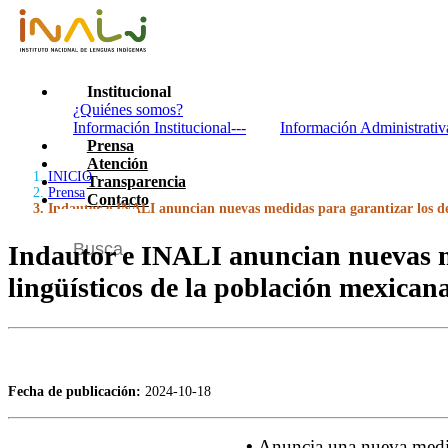
Institucional
¿Quiénes somos?
Información Institucional---
Información Administrativ
Prensa
Atención
INICIO
Transparencia
Prensa
Contacto
Indautor e INALI anuncian nuevas medidas para garantizar los de
Indautor e INALI anuncian nuevas m
lingüísticos de la población mexican
Fecha de publicación:
2024-10-18
•
Anuncia una nueva medid