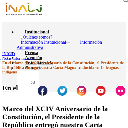
Institucional
¿Quiénes somos?
Información Institucional---
Información
Administrativa
Prensa
INICIO
Atención
Notas informativas
Transparencia
En el Marco del XCIV Aniversario de la Constitución, el Presidente de
la República entregó nuestra Carta Magna traducida en 13 lenguas
Contacto
indígenas nacionales
En el
Marco del XCIV Aniversario de la
Constitución, el Presidente de la
República entregó nuestra Carta